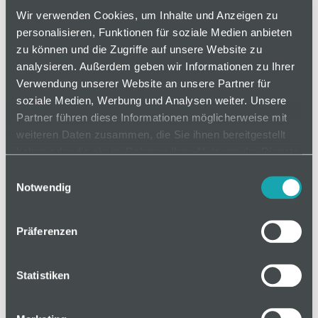
Flächenelement als auch am Profil befestigt. Nicht
Wir verwenden Cookies, um Inhalte und Anzeigen zu
geeignet für Gitter und Wellengitter. Für
personalisieren, Funktionen für soziale Medien anbieten
Flächenelemente von 2 - 9 mm.
zu können und die Zugriffe auf unsere Website zu
analysieren. Außerdem geben wir Informationen zu Ihrer
Verwendung unserer Website an unsere Partner für
soziale Medien, Werbung und Analysen weiter. Unsere
auf Anfrage
Partner führen diese Informationen möglicherweise mit
weiteren Daten zusammen, die Sie ihnen bereitgestellt
haben oder die sie im Rahmen Ihrer Nutzung der Dienste
gesammelt haben.
Mindestbestellmenge: 1
Einwilligungsauswahl
Notwendig
In den Warenkorb
Präferenzen
Statistiken
Basis