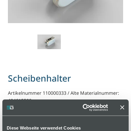
Scheibenhalter
Artikelnummer 110000333 / Alte Materialnummer:
404615500
Befestigung des Flächenelementes am Profil ohne
zusätzliche Bearbeitung. Durch Anziehen der
Klemmschraube wird die Klemme sowohl am
Diese Webseite verwendet Cookies