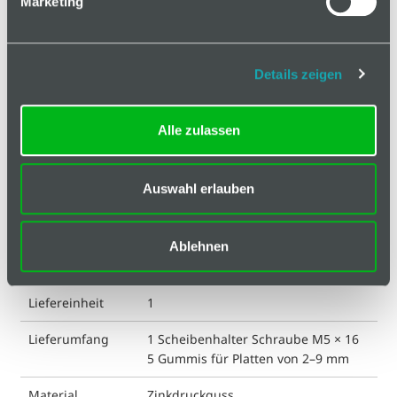
Marketing
Technische Spezifikation
Hinweis
Details zeigen
Klassifizierungen
Alle zulassen
ESD kompatibel
nein
Auswahl erlauben
Eigenschaft
pulverbeschichtet
Farbe
silberfarbig
Ablehnen
Gewicht
76.7 g
Liefereinheit
1
Lieferumfang
1 Scheibenhalter Schraube M5 × 16
5 Gummis für Platten von 2–9 mm
Material
Zinkdruckguss