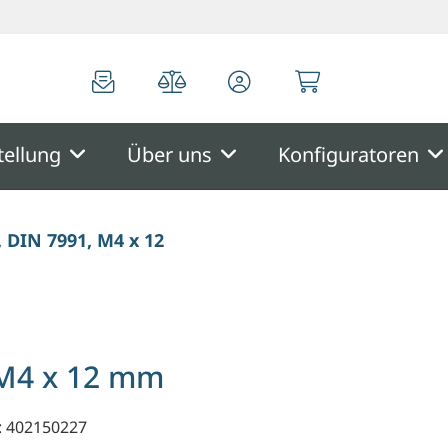
0
0
tellung
Über uns
Konfiguratoren
 DIN 7991, M4 x 12 mm
 M4 x 12 mm
: 402150227