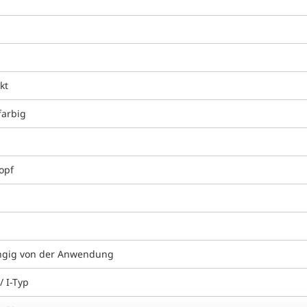
kt
farbig
opf
gig von der Anwendung
/ I-Typ