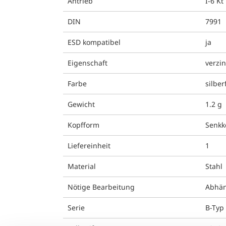
Antrieb
I-6 Kt
DIN
7991
ESD kompatibel
ja
Eigenschaft
verzin
Farbe
silber
Gewicht
1.2 g
Kopfform
Senkk
Liefereinheit
1
Material
Stahl
Nötige Bearbeitung
Abhän
Serie
B-Typ 