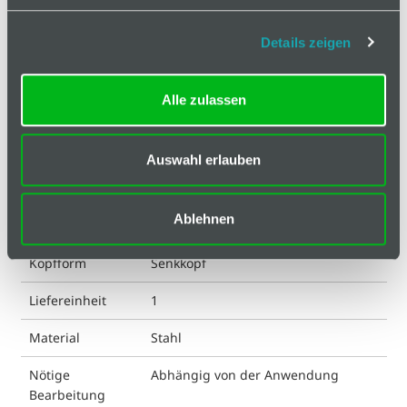
Antrieb
I-6 Kt
Details zeigen
DIN
7991
Alle zulassen
ESD kompatibel
ja
Eigenschaft
verzinkt
Auswahl erlauben
Farbe
silberfarbig
Ablehnen
Gewicht
2.23 g
Kopfform
Senkkopf
Liefereinheit
1
Material
Stahl
Nötige
Abhängig von der Anwendung
Bearbeitung