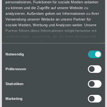
personalisieren, Funktionen für soziale Medien anbieten
zu können und die Zugriffe auf unsere Website zu
analysieren. Außerdem geben wir Informationen zu Ihrer
auf Anfrage
Verwendung unserer Website an unsere Partner für
soziale Medien, Werbung und Analysen weiter. Unsere
Partner führen diese Informationen möglicherweise mit
Mindestbestellmenge: 1
weiteren Daten zusammen, die Sie ihnen bereitgestellt
haben oder die sie im Rahmen Ihrer Nutzung der Dienste
gesammelt haben.
In den Warenkorb
Einwilligungsauswahl
Notwendig
Präferenzen
Basis
Statistiken
Technische Spezifikation
Marketing
Klassifizierungen