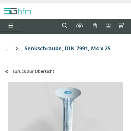
Springe zu Hauptinhalt
Springe zum Header
Springe zum F
0
0
Senkschraube, DIN 7991, M4 x 25 mm
zurück zur Übersicht