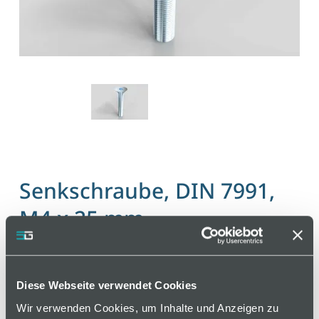
Senkschraube, DIN 7991,
M4 x 25 mm
Artikelnummer 110000108 / Alte Materialnummer:
402150232
Diese Webseite verwendet Cookies
Normschraube
Wir verwenden Cookies, um Inhalte und Anzeigen zu