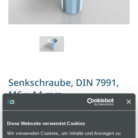
Senkschraube, DIN 7991,
M6 x 14 mm
Artikelnummer 110000092 / Alte Materialnummer:
402150202
Diese Webseite verwendet Cookies
Normschraube
Wir verwenden Cookies, um Inhalte und Anzeigen zu