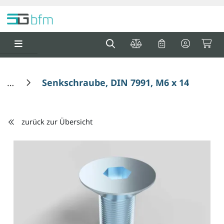
Springe zu Hauptinhalt
Springe zum Header
Springe zum F
0
0
Senkschraube, DIN 7991, M6 x 14 mm
zurück zur Übersicht