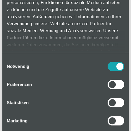
personalisieren, Funktionen für soziale Medien anbieten
zu können und die Zugriffe auf unsere Website zu
analysieren. Außerdem geben wir Informationen zu Ihrer
auf Anfrage
Verwendung unserer Website an unsere Partner für
soziale Medien, Werbung und Analysen weiter. Unsere
Partner führen diese Informationen möglicherweise mit
Mindestbestellmenge: 1
weiteren Daten zusammen, die Sie ihnen bereitgestellt
haben oder die sie im Rahmen Ihrer Nutzung der Dienste
gesammelt haben.
In den Warenkorb
Einwilligungsauswahl
Notwendig
Präferenzen
Basis
Statistiken
Technische Spezifikation
Marketing
Klassifizierungen