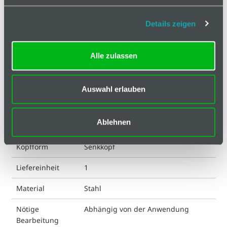
Antrieb
I-6 Kt
Details zeigen
DIN
7991
Alle zulassen
ESD kompatibel
ja
Eigenschaft
verzinkt
Auswahl erlauben
Farbe
silberfarbig
Ablehnen
Gewicht
3.15 g
Kopfform
Senkkopf
Liefereinheit
1
Material
Stahl
Nötige
Abhängig von der Anwendung
Bearbeitung