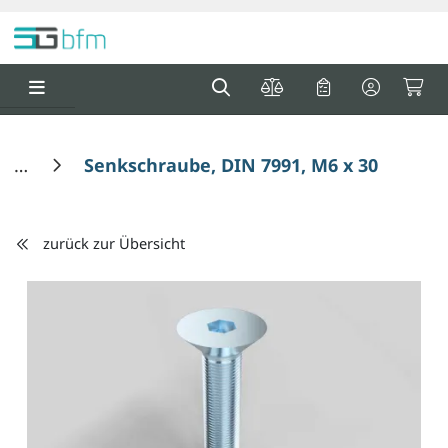
Springe zu Hauptinhalt
Springe zum Header
Springe zum F
0
0
Senkschraube, DIN 7991, M6 x 30 mm
zurück zur Übersicht