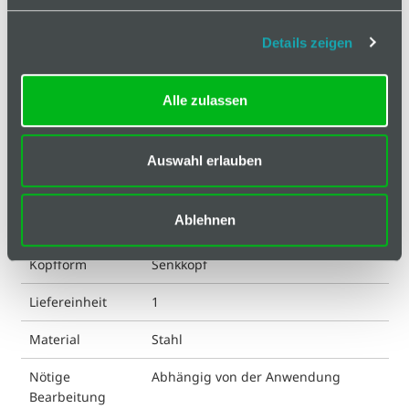
Antrieb
I-6 Kt
Details zeigen
DIN
7991
Alle zulassen
ESD kompatibel
ja
Eigenschaft
verzinkt
Auswahl erlauben
Farbe
silberfarbig
Ablehnen
Gewicht
6.22 g
Kopfform
Senkkopf
Liefereinheit
1
Material
Stahl
Nötige
Abhängig von der Anwendung
Bearbeitung