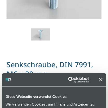
Senkschraube, DIN 7991,
M6 x 30 mm
Artikelnummer 110000123 / Alte Materialnummer:
402150247
Diese Webseite verwendet Cookies
Normschraube
Wir verwenden Cookies, um Inhalte und Anzeigen zu