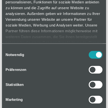
personalisieren, Funktionen für soziale Medien anbieten
zu können und die Zugriffe auf unsere Website zu
analysieren. Außerdem geben wir Informationen zu Ihrer
auf Anfrage
Verwendung unserer Website an unsere Partner für
soziale Medien, Werbung und Analysen weiter. Unsere
Partner führen diese Informationen möglicherweise mit
Mindestbestellmenge: 1
weiteren Daten zusammen, die Sie ihnen bereitgestellt
haben oder die sie im Rahmen Ihrer Nutzung der Dienste
gesammelt haben.
In den Warenkorb
Einwilligungsauswahl
Notwendig
Präferenzen
Basis
Statistiken
Technische Spezifikation
Marketing
Klassifizierungen