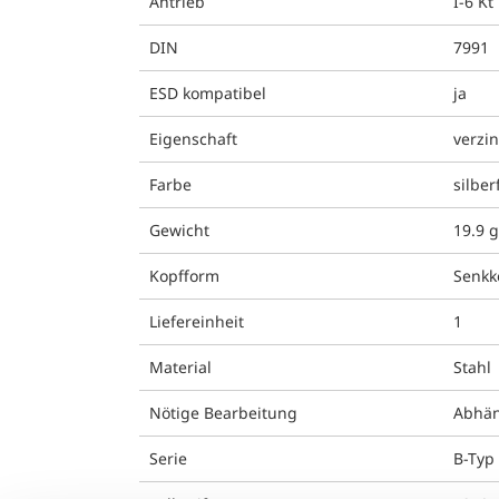
Antrieb
I-6 Kt
DIN
7991
ESD kompatibel
ja
Eigenschaft
verzin
Farbe
silber
Gewicht
19.9 
Kopfform
Senkk
Liefereinheit
1
Material
Stahl
Nötige Bearbeitung
Abhän
Serie
B-Typ 