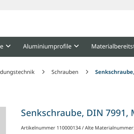
ooter
Springe zum Hauptmenu
Springe zur Suche
me
Aluminiumprofile
Materialbereits
ndungstechnik
Schrauben
Senkschraube,
Senkschraube, DIN 7991,
Artikelnummer 110000134 / Alte Materialnummer