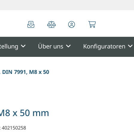
0
0
tellung
Über uns
Konfiguratoren
 DIN 7991, M8 x 50 mm
 M8 x 50 mm
: 402150258