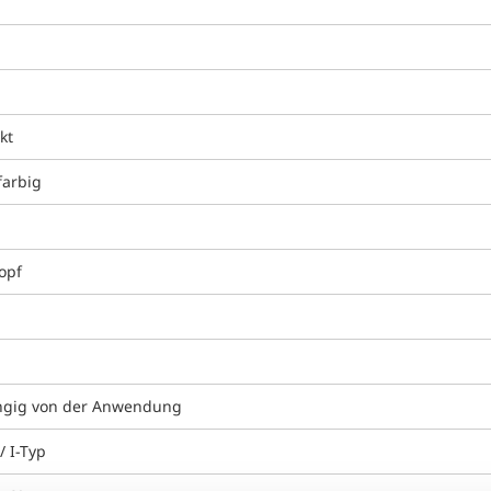
kt
farbig
g
opf
gig von der Anwendung
/ I-Typ