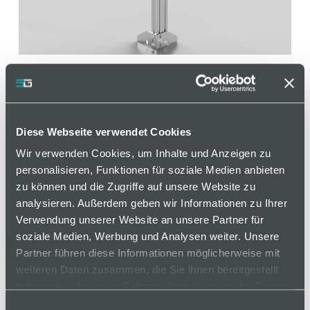
Diese Webseite verwendet Cookies
Wir verwenden Cookies, um Inhalte und Anzeigen zu
personalisieren, Funktionen für soziale Medien anbieten
Systemstütze
zu können und die Zugriffe auf unsere Website zu
analysieren. Außerdem geben wir Informationen zu Ihrer
Artikelnummer 120000337 / Alte Materialnummer:
Verwendung unserer Website an unsere Partner für
208999473
soziale Medien, Werbung und Analysen weiter. Unsere
Partner führen diese Informationen möglicherweise mit
Systemstütze komplett montiert inklusive
weiteren Daten zusammen, die Sie ihnen bereitgestellt
Fußplatte, Strebenprofil, Abdeckkappe und
haben oder die sie im Rahmen Ihrer Nutzung der Dienste
Schrauben zur Montage der Schutzrahmen.
gesammelt haben.
Einwilligungsauswahl