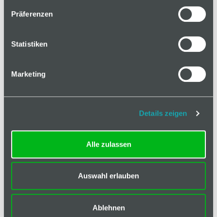
Mindestbestellmenge: 1
Präferenzen
In den Warenkorb
Statistiken
Marketing
Basis
Details zeigen
Hinweis
Alle zulassen
ESD kompatibel
nein
Gewicht
3000 g
Auswahl erlauben
Liefereinheit
1
Ablehnen
Serie
I-Typ