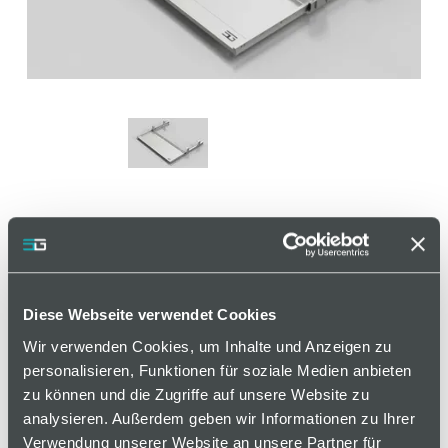
Tastaturauszug
Diese Webseite verwendet Cookies
Artikelnummer 110000362 / Alte Materialnummer:
406200150
Wir verwenden Cookies, um Inhalte und Anzeigen zu
personalisieren, Funktionen für soziale Medien anbieten
Die praktische Untertischmontage schafft mehr
zu können und die Zugriffe auf unsere Website zu
Platz auf dem Arbeitstisch. Die Ablage ist für
analysieren. Außerdem geben wir Informationen zu Ihrer
Tastatur und Maus geeignet.
Verwendung unserer Website an unsere Partner für