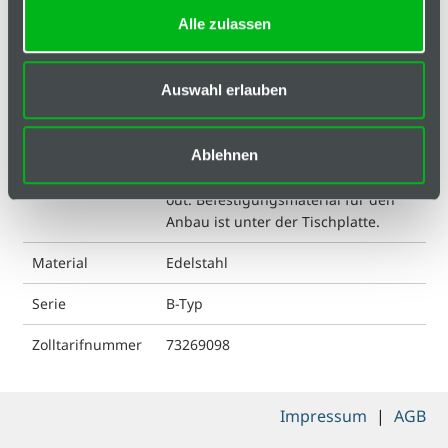
ESD kompatibel
nein
Alle zulassen
Eigenschaft
gebürstet
Auswahl erlauben
Gewicht
4860 g
Liefereinheit
1
Ablehnen
Lieferumfang
Inkl. Teleskopschienen, hold in-hold
out. Befestigungsmaterial für den
Anbau ist unter der Tischplatte.
Material
Edelstahl
Serie
B-Typ
Zolltarifnummer
73269098
Impressum
|
AGB