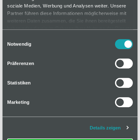
soziale Medien, Werbung und Analysen weiter. Unsere
Partner führen diese Informationen möglicherweise mit
weiteren Daten zusammen, die Sie ihnen bereitgestellt
auf Anfrage
haben oder die sie im Rahmen Ihrer Nutzung der Dienste
gesammelt haben.
Einwilligungsauswahl
Notwendig
Mindestbestellmenge: 1
Präferenzen
In den Warenkorb
Statistiken
Marketing
Basis
Details zeigen
Technische Spezifikation