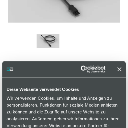
Verbindungskabel GST, 2 m
Diese Webseite verwendet Cookies
Artikelnummer 110000394 / Alte Materialnummer:
406517047
Wir verwenden Cookies, um Inhalte und Anzeigen zu
personalisieren, Funktionen für soziale Medien anbieten
Zum Anschluss von Systemleuchten,
zu können und die Zugriffe auf unsere Website zu
Steckdosenleisten oder Energieleisten. Das
analysieren. Außerdem geben wir Informationen zu Ihrer
Netzkabel ist bereits fertig konfiguriert und
Verwendung unserer Website an unsere Partner für