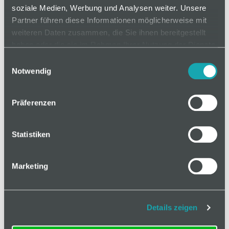
ermöglicht eine einfache sowie sichere Plug-and-
soziale Medien, Werbung und Analysen weiter. Unsere
Partner führen diese Informationen möglicherweise mit
Play-Installation, ohne dass eine Fachkraft
weiteren Daten zusammen, die Sie ihnen bereitgestellt
erforderlich ist.
haben oder die sie im Rahmen Ihrer Nutzung der Dienste
gesammelt haben.
Einwilligungsauswahl
Notwendig
auf Anfrage
Präferenzen
Mindestbestellmenge: 1
Statistiken
In den Warenkorb
Marketing
Details zeigen
Basis