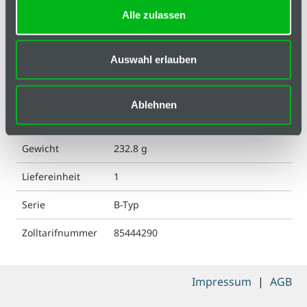
Alle zulassen
Technische Spezifikation
Hinweis
Auswahl erlauben
ESD kompatibel
nein
Ablehnen
Farbe
schwarz
Gewicht
232.8 g
Liefereinheit
1
Serie
B-Typ
Zolltarifnummer
85444290
Impressum
|
AGB