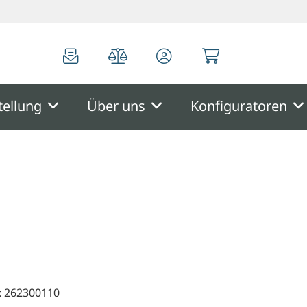
0
0
tellung
Über uns
Konfiguratoren
: 262300110