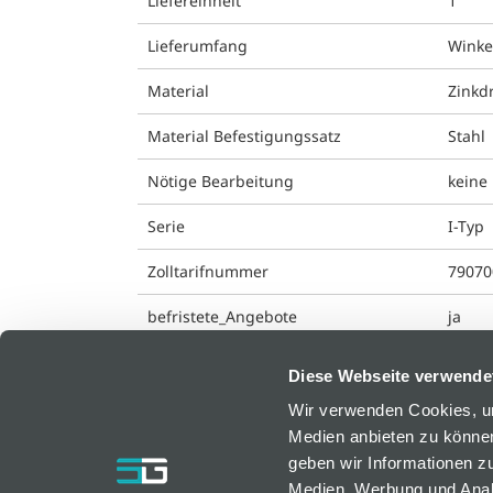
Liefereinheit
1
Lieferumfang
Winke
Material
Zinkd
Material Befestigungssatz
Stahl
Nötige Bearbeitung
keine
Serie
I-Typ
Zolltarifnummer
79070
befristete_Angebote
ja
Diese Webseite verwende
Wir verwenden Cookies, um
Medien anbieten zu können
bfm GmbH
geben wir Informationen z
Medien, Werbung und Analy