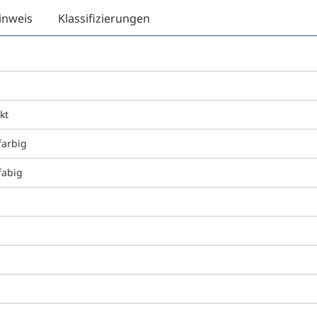
inweis
Klassifizierungen
kt
farbig
fabig
g