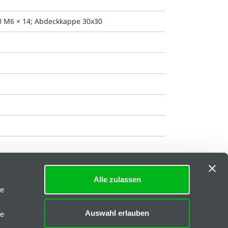
80 M6 × 14; Abdeckkappe 30x30
Alle zulassen
Impressum
|
AGB
le
Downloads
Auswahl erlauben
le