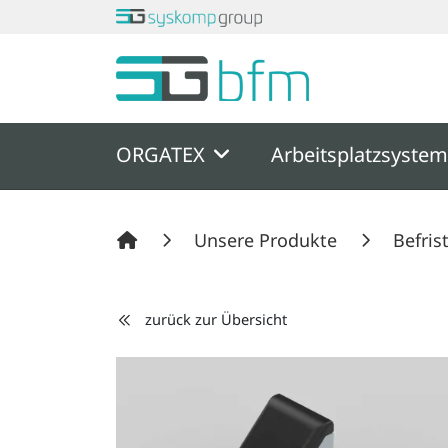
Springe zu Hauptinhalt
Springe zum Header
Springe zum F
ORGATEX
Arbeitsplatzsyste
Unsere Produkte
Befris
zurück zur Übersicht