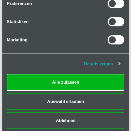
Präferenzen
In den Warenkorb
Statistiken
Marketing
Basis
Technische Spezifikation
Details zeigen
Hinweis
Alle zulassen
Klassifizierungen
ESD kompatibel
nein
Auswahl erlauben
Eigenschaft
lackiert
Ablehnen
Farbe
weißaluminium