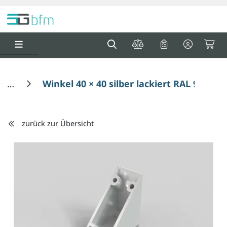
Springe zu Hauptinhalt
Springe zum Header
Springe zum F
0
0
Winkel 40 × 40 silber lackiert RAL 9006 
zurück zur Übersicht