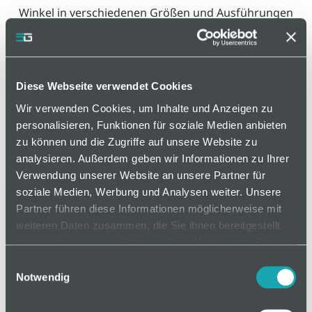
Winkel in verschiedenen Größen und Ausführungen
erhältlich. Sowohl zur Montage in der Nut, als auch
auf geraden Flächen geeignet (dazu die
Zentriernase herausbrechen). Abdeckkappe zum
Schutz vor Verschmutzungen. Einfache Montage
Diese Webseite verwendet Cookies
ohne Profilbearbeitung. Einfachere Montage der
Wir verwenden Cookies, um Inhalte und Anzeigen zu
Winkel durch Nutensteine mit Führungssteg.
personalisieren, Funktionen für soziale Medien anbieten
zu können und die Zugriffe auf unsere Website zu
Varianten
analysieren. Außerdem geben wir Informationen zu Ihrer
Verwendung unserer Website an unsere Partner für
soziale Medien, Werbung und Analysen weiter. Unsere
Partner führen diese Informationen möglicherweise mit
weiteren Daten zusammen, die Sie ihnen bereitgestellt
auf Anfrage
haben oder die sie im Rahmen Ihrer Nutzung der Dienste
gesammelt haben.
Einwilligungsauswahl
Notwendig
Mindestbestellmenge: 1