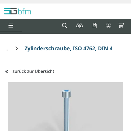
Springe zu Hauptinhalt
Springe zum Header
Springe zum F
0
0
Zylinderschraube, ISO 4762, DIN 4762, 
zurück zur Übersicht