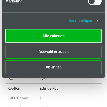
Marketing
Klassifizierungen
Antrieb
I-6 Kt
Details zeigen
DIN
4762
Alle zulassen
ESD kompatibel
ja
Eigenschaft
verzinkt
Auswahl erlauben
Farbe
silberfarbig
Ablehnen
Gewicht
71.2 g
ISO
4762
Kopfform
Zylinderkopf
Liefereinheit
1