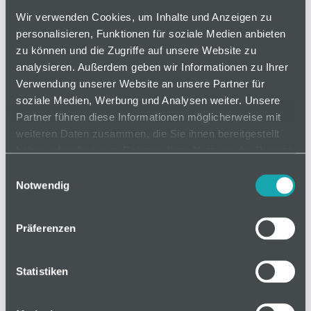
Normschraube
Wir verwenden Cookies, um Inhalte und Anzeigen zu
personalisieren, Funktionen für soziale Medien anbieten
zu können und die Zugriffe auf unsere Website zu
analysieren. Außerdem geben wir Informationen zu Ihrer
auf Anfrage
Verwendung unserer Website an unsere Partner für
soziale Medien, Werbung und Analysen weiter. Unsere
Partner führen diese Informationen möglicherweise mit
Mindestbestellmenge: 1
weiteren Daten zusammen, die Sie ihnen bereitgestellt
haben oder die sie im Rahmen Ihrer Nutzung der Dienste
gesammelt haben.
In den Warenkorb
Einwilligungsauswahl
Notwendig
Präferenzen
Basis
Statistiken
Technische Spezifikation