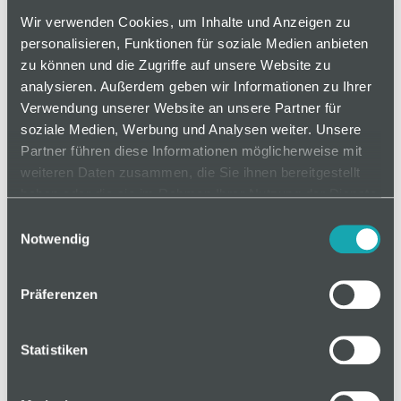
Normschraube
Wir verwenden Cookies, um Inhalte und Anzeigen zu
personalisieren, Funktionen für soziale Medien anbieten
zu können und die Zugriffe auf unsere Website zu
analysieren. Außerdem geben wir Informationen zu Ihrer
auf Anfrage
Verwendung unserer Website an unsere Partner für
soziale Medien, Werbung und Analysen weiter. Unsere
Partner führen diese Informationen möglicherweise mit
Mindestbestellmenge: 1
weiteren Daten zusammen, die Sie ihnen bereitgestellt
haben oder die sie im Rahmen Ihrer Nutzung der Dienste
gesammelt haben.
In den Warenkorb
Einwilligungsauswahl
Notwendig
Präferenzen
Basis
Statistiken
Technische Spezifikation