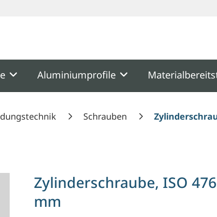
ooter
Springe zum Hauptmenu
Springe zur Suche
me
Aluminiumprofile
Materialbereits
ndungstechnik
Schrauben
Zylinderschra
Zylinderschraube, ISO 476
mm