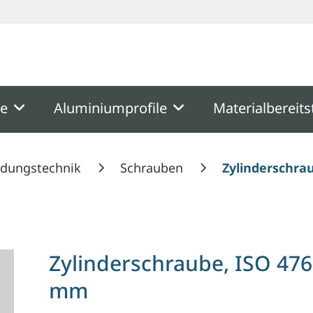
ooter
Springe zum Hauptmenu
Springe zur Suche
me
Aluminiumprofile
Materialbereits
ndungstechnik
Schrauben
Zylinderschra
Zylinderschraube, ISO 476
mm