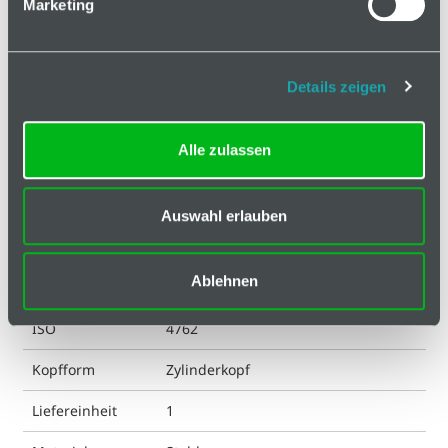
Marketing
Klassifizierungen
Antrieb
I-6 Kt
Details zeigen
DIN
4762
Alle zulassen
ESD kompatibel
ja
Eigenschaft
verzinkt
Auswahl erlauben
Farbe
silberfarbig
Ablehnen
Gewicht
10.05 g
ISO
4762
Kopfform
Zylinderkopf
Liefereinheit
1