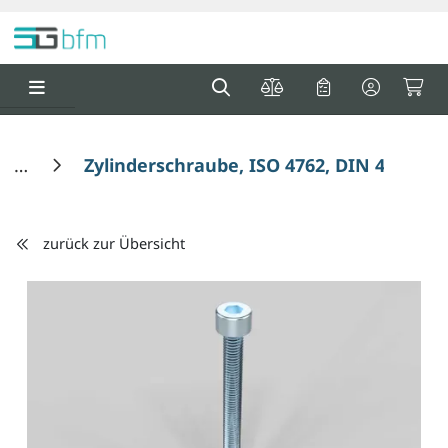
Springe zu Hauptinhalt
Springe zum Header
Springe zum F
0
0
Zylinderschraube, ISO 4762, DIN 4762, 
zurück zur Übersicht