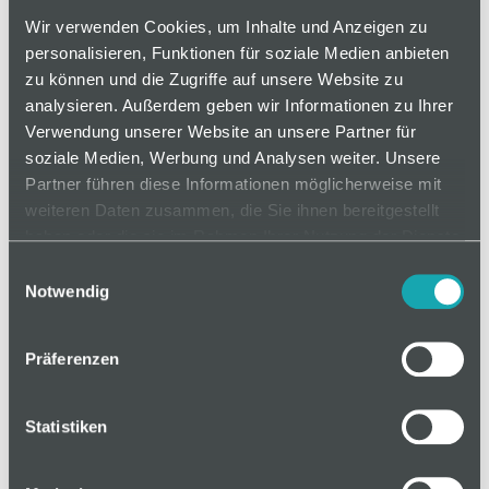
Normschraube
Wir verwenden Cookies, um Inhalte und Anzeigen zu
personalisieren, Funktionen für soziale Medien anbieten
zu können und die Zugriffe auf unsere Website zu
analysieren. Außerdem geben wir Informationen zu Ihrer
auf Anfrage
Verwendung unserer Website an unsere Partner für
soziale Medien, Werbung und Analysen weiter. Unsere
Partner führen diese Informationen möglicherweise mit
Mindestbestellmenge: 1
weiteren Daten zusammen, die Sie ihnen bereitgestellt
haben oder die sie im Rahmen Ihrer Nutzung der Dienste
gesammelt haben.
In den Warenkorb
Einwilligungsauswahl
Notwendig
Präferenzen
Basis
Statistiken
Technische Spezifikation