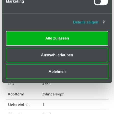
Marketing
Klassifizierungen
Antrieb
I-6 Kt
Details zeigen
DIN
4762
Alle zulassen
ESD kompatibel
ja
Eigenschaft
verzinkt
Auswahl erlauben
Farbe
silberfarbig
Ablehnen
Gewicht
19.8 g
ISO
4762
Kopfform
Zylinderkopf
Liefereinheit
1