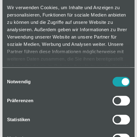
Normschraube
Wir verwenden Cookies, um Inhalte und Anzeigen zu
personalisieren, Funktionen für soziale Medien anbieten
zu können und die Zugriffe auf unsere Website zu
analysieren. Außerdem geben wir Informationen zu Ihrer
auf Anfrage
Verwendung unserer Website an unsere Partner für
soziale Medien, Werbung und Analysen weiter. Unsere
Partner führen diese Informationen möglicherweise mit
Mindestbestellmenge: 1
weiteren Daten zusammen, die Sie ihnen bereitgestellt
haben oder die sie im Rahmen Ihrer Nutzung der Dienste
gesammelt haben.
In den Warenkorb
Einwilligungsauswahl
Notwendig
Präferenzen
Basis
Statistiken
Technische Spezifikation