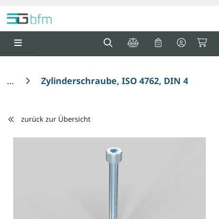
Springe zu Hauptinhalt
Springe zum Header
Springe zum F
0
0
Zylinderschraube, ISO 4762, DIN 4762, 
zurück zur Übersicht