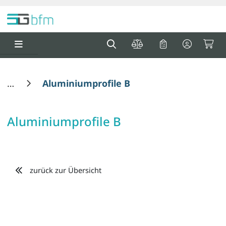
Springe zu Hauptinhalt
Springe zum Header
Springe zum F
0
0
Aluminiumprofile B
Aluminiumprofile B
zurück zur Übersicht