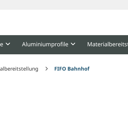
ooter
Springe zum Hauptmenu
Springe zur Suche
me
Aluminiumprofile
Materialbereits
albereitstellung
FIFO Bahnhof