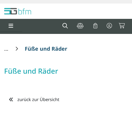
Springe zu Hauptinhalt
Springe zum Header
Springe zum F
0
0
Füße und Räder
Füße und Räder
zurück zur Übersicht