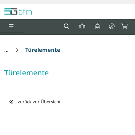
Springe zu Hauptinhalt
Springe zum Header
Springe zum F
0
0
Türelemente
Türelemente
zurück zur Übersicht