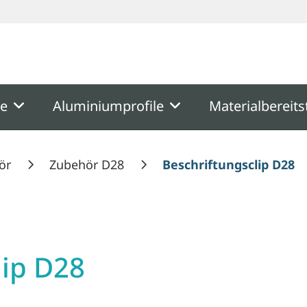
ooter
Springe zum Hauptmenu
Springe zur Suche
me
Aluminiumprofile
Materialbereits
ör
Zubehör D28
Beschriftungsclip D28
lip D28