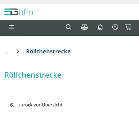
Springe zu Hauptinhalt
Springe zum Header
Springe zum F
0
0
Röllchenstrecke
Röllchenstrecke
zurück zur Übersicht