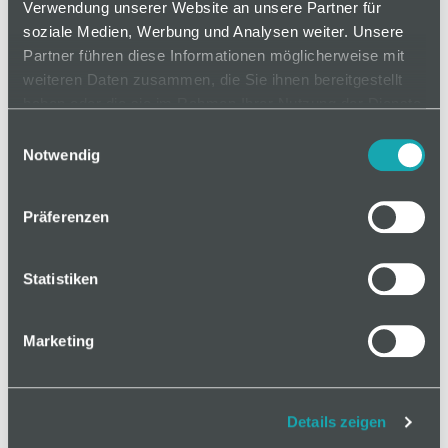
Verwendung unserer Website an unsere Partner für
soziale Medien, Werbung und Analysen weiter. Unsere
Partner führen diese Informationen möglicherweise mit
auf Anfrage
weiteren Daten zusammen, die Sie ihnen bereitgestellt
haben oder die sie im Rahmen Ihrer Nutzung der Dienste
gesammelt haben.
Einwilligungsauswahl
Mindestbestellmenge: 1
Notwendig
In den Warenkorb
Präferenzen
Statistiken
Marketing
Basis
Technische Spezifikation
Details zeigen
Klassifizierungen