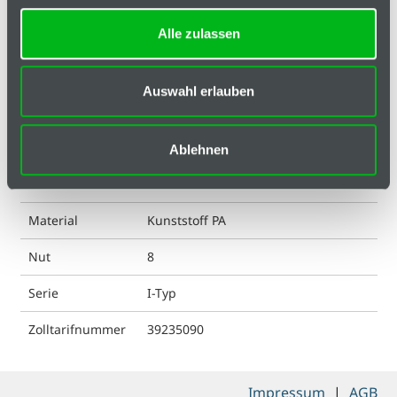
Alle zulassen
Ausführung
ohne Loch
ESD kompatibel
ja
Auswahl erlauben
Farbe
schwarz
Gewicht
5.3 g
Ablehnen
Liefereinheit
1
Material
Kunststoff PA
Nut
8
Serie
I-Typ
Zolltarifnummer
39235090
Impressum
|
AGB