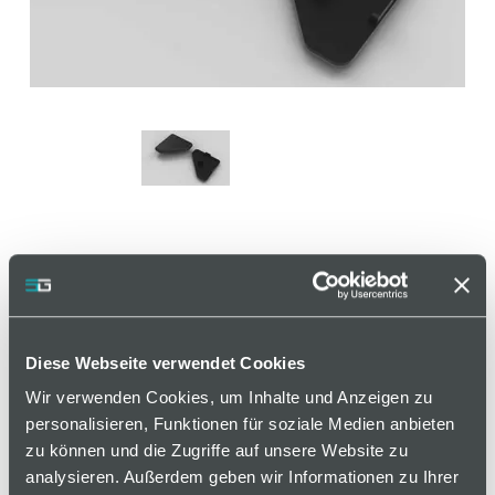
Abdeckkappe 45° ESD, 40 x
40 mm, schwarz, Nut 8
Diese Webseite verwendet Cookies
Artikelnummer 120000667 / Alte Materialnummer:
Wir verwenden Cookies, um Inhalte und Anzeigen zu
281005033
personalisieren, Funktionen für soziale Medien anbieten
zu können und die Zugriffe auf unsere Website zu
Zum Abdecken der Profilenden.
analysieren. Außerdem geben wir Informationen zu Ihrer