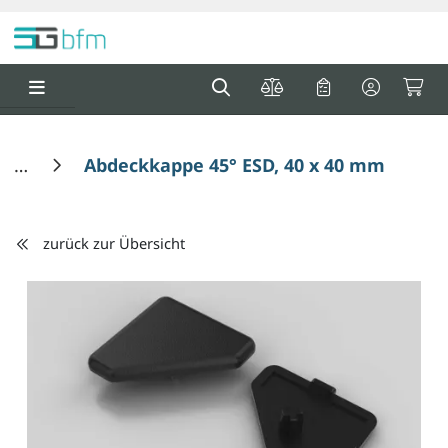
Springe zu Hauptinhalt
Springe zum Header
Springe zum F
0
0
Abdeckkappe 45° ESD, 40 x 40 mm, schwa
zurück zur Übersicht