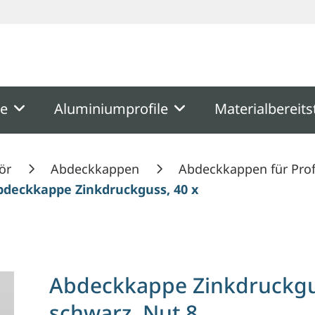
ooter
Springe zum Hauptmenu
Springe zur Suche
me
Aluminiumprofile
Materialbereits
ör
Abdeckkappen
Abdeckkappen für Prof
bdeckkappe Zinkdruckguss, 40 x 40 mm, schwarz, 
Abdeckkappe Zinkdruckgu
schwarz, Nut 8