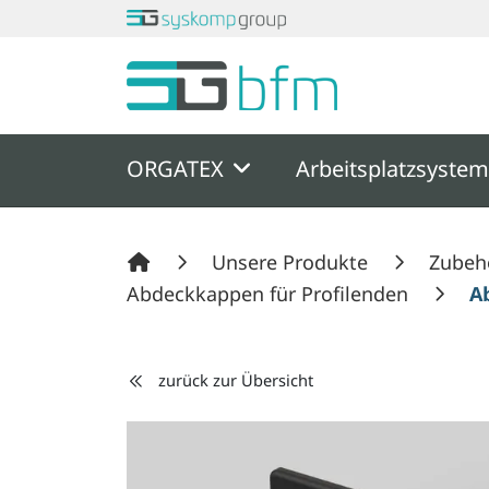
Springe zu Hauptinhalt
Springe zum Header
Springe zum F
ORGATEX
Arbeitsplatzsyste
Unsere Produkte
Zubeh
Abdeckkappen für Profilenden
A
zurück zur Übersicht