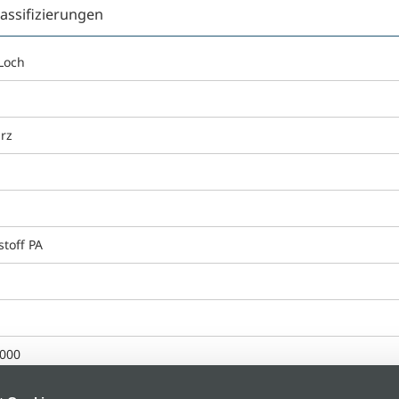
lassifizierungen
Loch
rz
g
stoff PA
000