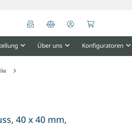
0
0
tellung
Über uns
Konfiguratoren
ile
Nut 8
ss, 40 x 40 mm,