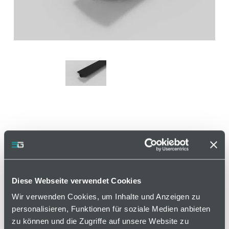
Abdeckprofil NBR, Nut 6,
schwarz
Diese Webseite verwendet Cookies
Artikelnummer 120000483 / Alte Materialnummer:
261006006
Wir verwenden Cookies, um Inhalte und Anzeigen zu
personalisieren, Funktionen für soziale Medien anbieten
Zum Abdecken von Aluminiumprofilen. Zur
zu können und die Zugriffe auf unsere Website zu