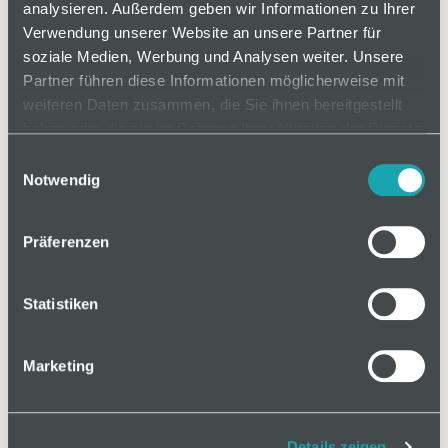
Verwendung als rutschfeste Auflage für Trittstufen,
analysieren. Außerdem geben wir Informationen zu Ihrer
Fußstützen, Schiebetüranschläge usw.
Verwendung unserer Website an unsere Partner für
soziale Medien, Werbung und Analysen weiter. Unsere
Partner führen diese Informationen möglicherweise mit
weiteren Daten zusammen, die Sie ihnen bereitgestellt
auf Anfrage
haben oder die sie im Rahmen Ihrer Nutzung der Dienste
gesammelt haben.
Einwilligungsauswahl
Notwendig
Mindestbestellmenge: 1
Präferenzen
In den Warenkorb
Statistiken
Marketing
Basis
Details zeigen