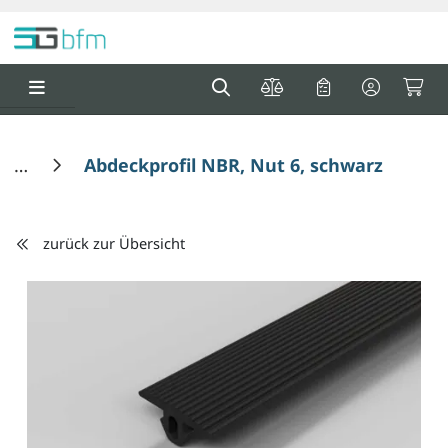
Springe zu Hauptinhalt
Springe zum Header
Springe zum F
0
0
Abdeckprofil NBR, Nut 6, schwarz
zurück zur Übersicht