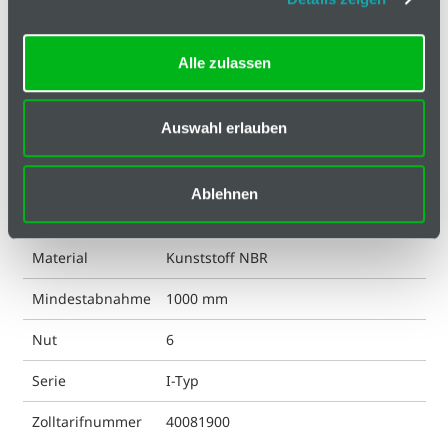
Technische Spezifikation
Ausführung
ohne Loch
Alle zulassen
ESD kompatibel
nein
Auswahl erlauben
Farbe
schwarz
Gewicht
3000 g
Ablehnen
Liefereinheit
1
Material
Kunststoff NBR
Mindestabnahme
1000 mm
Nut
6
Serie
I-Typ
Zolltarifnummer
40081900