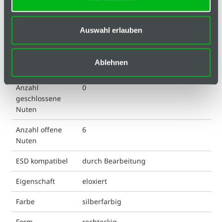
Hinweis
Auswahl erlauben
Klassifizierungen
Anordnung
A, B, C, D, E, F
Ablehnen
offene Nuten
Anzahl
0
geschlossene
Nuten
Anzahl offene
6
Nuten
ESD kompatibel
durch Bearbeitung
Eigenschaft
eloxiert
Farbe
silberfarbig
Form
rechteckig