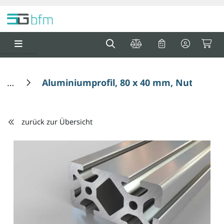
Springe zu Hauptinhalt
Springe zum Header
Springe zum F
0
0
Aluminiumprofil, 80 x 40 mm, Nut 8
zurück zur Übersicht