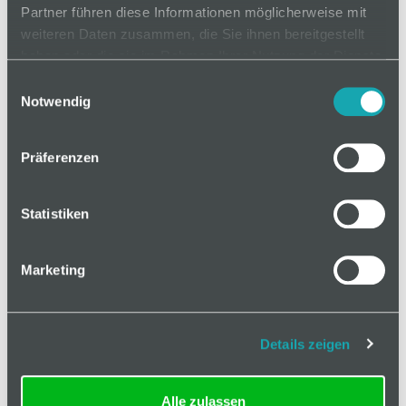
Mindestbestellmenge: 1
Partner führen diese Informationen möglicherweise mit
weiteren Daten zusammen, die Sie ihnen bereitgestellt
als Zuschnitt
haben oder die sie im Rahmen Ihrer Nutzung der Dienste
Länge
gesammelt haben.
20-6000 mm
Einwilligungsauswahl
Notwendig
Präferenzen
In den Warenkorb
Statistiken
Marketing
Basis
Details zeigen
Technische Spezifikation
Alle zulassen