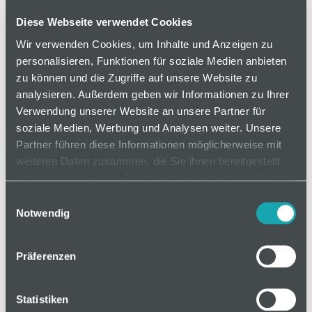
der Schiene ist rechts. Das Gerät wird in der Mitte
an Position 2 eingesetzt. Der monomover kann
Diese Webseite verwendet Cookies
dabei Bodenroller bis zu einem Gesamtgewicht von
Wir verwenden Cookies, um Inhalte und Anzeigen zu
300 Kg zuverlässig befördern. Die Steuerung des
personalisieren, Funktionen für soziale Medien anbieten
monomover erfolgt über eine Siemens Logo!, die
zu können und die Zugriffe auf unsere Website zu
eine einfache Integration in bestehende
analysieren. Außerdem geben wir Informationen zu Ihrer
Verwendung unserer Website an unsere Partner für
Gesamtsysteme ermöglicht. Die Siemens Logo!
soziale Medien, Werbung und Analysen weiter. Unsere
lässt sich auch direkt mit einer MQTT-Schnittstelle
Partner führen diese Informationen möglicherweise mit
kombinieren. Der etablierte Standard im
weiteren Daten zusammen, die Sie ihnen bereitgestellt
intralogistischen Bereich ermöglicht zum Beispiel
haben oder die sie im Rahmen Ihrer Nutzung der Dienste
die Integration in eine AGV-Flotte. Mit einer
gesammelt haben.
Einwilligungsauswahl
Steuerung können bis zu vier monomover
Notwendig
betreiben werden.
Präferenzen
auf Anfrage
Statistiken