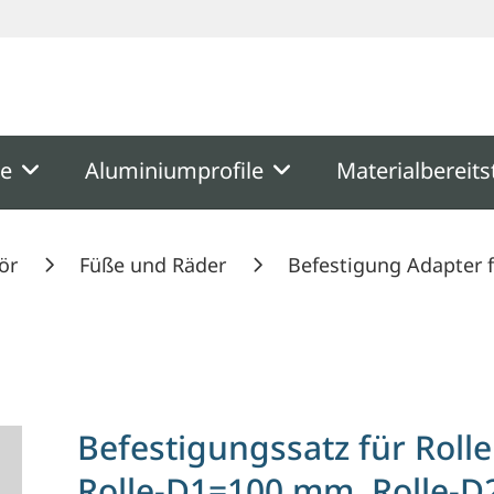
ooter
Springe zum Hauptmenu
Springe zur Suche
me
Aluminiumprofile
Materialbereits
ör
Füße und Räder
Befestigung Adapter f
uflansch, Rolle-D1=100 mm, Rolle-D2=125 mm, Nut 
Befestigungssatz für Roll
Rolle-D1=100 mm, Rolle-D