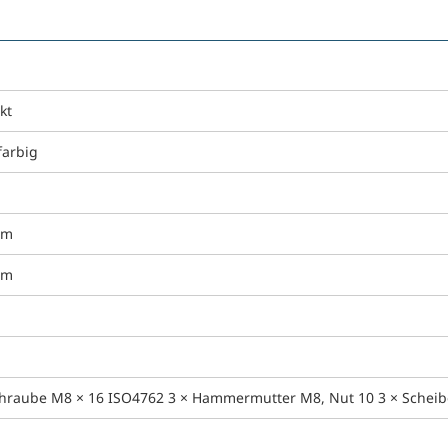
kt
farbig
mm
mm
chraube M8 × 16 ISO4762 3 × Hammermutter M8, Nut 10 3 × Scheibe