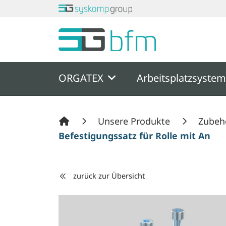
Springe zu Hauptinhalt
Springe zum Header
Springe zum F
ORGATEX
Arbeitsplatzsyste
Unsere Produkte
Zubeh
Befestigungssatz für Rolle mit Anba
zurück zur Übersicht