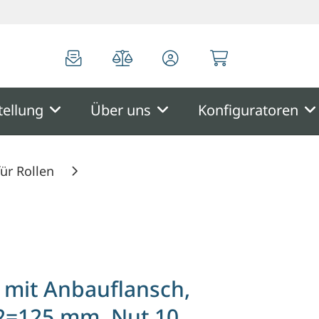
0
0
tellung
Über uns
Konfiguratoren
ür Rollen
10
e mit Anbauflansch,
2=125 mm, Nut 10