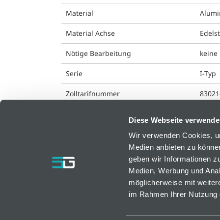
Material
Alum
Material Achse
Edels
Nötige Bearbeitung
keine
Serie
I-Typ
Zolltarifnummer
83021
Diese Webseite verwende
Wir verwenden Cookies, um
Medien anbieten zu können
bfm GmbH
geben wir Informationen z
Medien, Werbung und Analy
Resselstraße 7
möglicherweise mit weiter
AT-2752 Wöllersdorf, Österreich
im Rahmen Ihrer Nutzung 
bfm@bfm.at
Tel. +43 2633 420 40 0 | Fax +43 2633 420 40