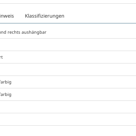
inweis
Klassifizierungen
 und rechts aushängbar
rt
farbig
farbig
g