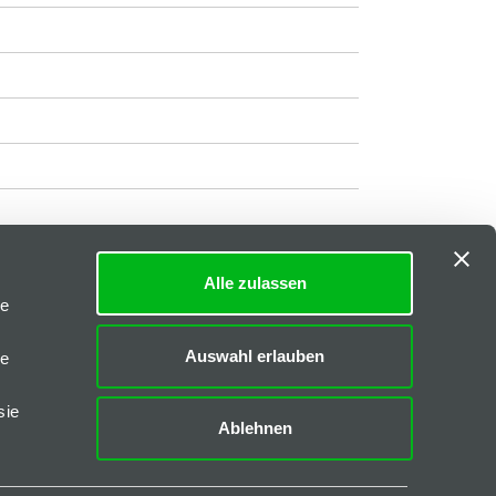
Alle zulassen
Impressum
|
AGB
le
Downloads
Auswahl erlauben
le
FAQs
sie
Ablehnen
CAD-Daten
Katalog I-40