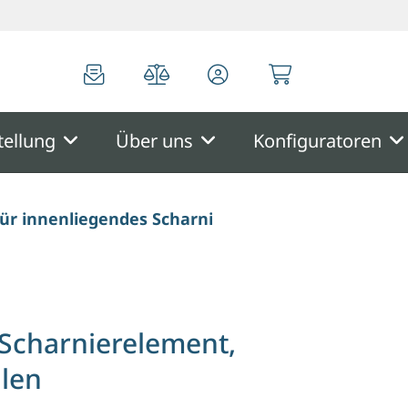
0
0
tellung
Über uns
Konfiguratoren
für innenliegendes Scharnierelement, aushängbar
 Scharnierelement,
llen