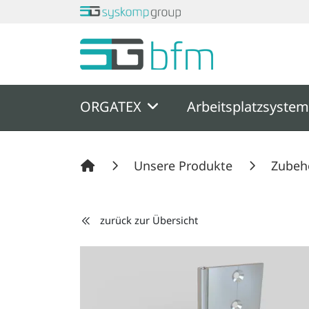
Springe zu Hauptinhalt
Springe zum Header
Springe zum F
ORGATEX
Arbeitsplatzsyste
Unsere Produkte
Zubeh
zurück zur Übersicht