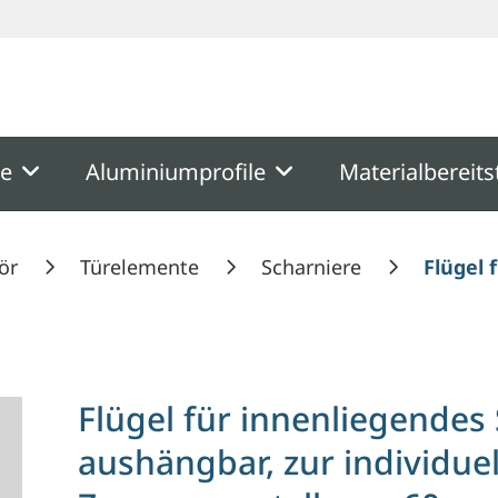
ooter
Springe zum Hauptmenu
Springe zur Suche
me
Aluminiumprofile
Materialbereits
ör
Türelemente
Scharniere
Flügel 
Flügel für innenliegendes
aushängbar, zur individue