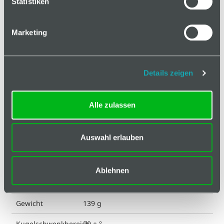
Statistiken
Technische Spezifikation
Marketing
Hinweis
Klassifizierungen
Details zeigen
Bearbeitung
Alle zulassen
Durchmesser
15 mm
Kugelkopf
Auswahl erlauben
ESD kompatibel
ja
Eigenschaft
verzinkt
Ablehnen
Farbe
silberfarbig
Gewicht
139 g
Kugelschwenkbereich
20 ± °