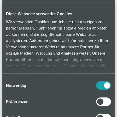
Gewindestangen für Gelenkstellfüße mit Kugel 15,
der Schwenkbereich des Kugelgelenks beträgt ±
Diese Webseite verwendet Cookies
20°.
Wir verwenden Cookies, um Inhalte und Anzeigen zu
personalisieren, Funktionen für soziale Medien anbieten
zu können und die Zugriffe auf unsere Website zu
analysieren. Außerdem geben wir Informationen zu Ihrer
auf Anfrage
Verwendung unserer Website an unsere Partner für
soziale Medien, Werbung und Analysen weiter. Unsere
Partner führen diese Informationen möglicherweise mit
Mindestbestellmenge: 1
weiteren Daten zusammen, die Sie ihnen bereitgestellt
haben oder die sie im Rahmen Ihrer Nutzung der Dienste
In den Warenkorb
gesammelt haben.
Einwilligungsauswahl
Notwendig
Präferenzen
Basis