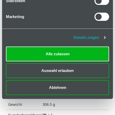
Statistiken
Technische Spezifikation
Marketing
Hinweis
Klassifizierungen
Details zeigen
Bearbeitung
Alle zulassen
Durchmesser
15 mm
Kugelkopf
Auswahl erlauben
ESD kompatibel
ja
Eigenschaft
verzinkt
Ablehnen
Farbe
silberfarbig
Gewicht
306.5 g
Kugelschwenkbereich
20 ± °