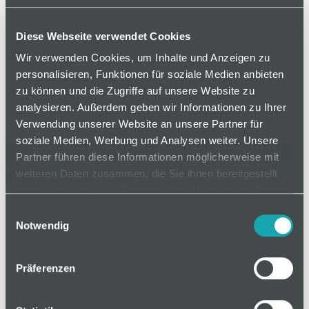
Gewindestangen für Gelenkstellfüße mit Kugel 15,
der Schwenkbereich des Kugelgelenks beträgt ±
Diese Webseite verwendet Cookies
20°.
Wir verwenden Cookies, um Inhalte und Anzeigen zu
personalisieren, Funktionen für soziale Medien anbieten
zu können und die Zugriffe auf unsere Website zu
analysieren. Außerdem geben wir Informationen zu Ihrer
auf Anfrage
Verwendung unserer Website an unsere Partner für
soziale Medien, Werbung und Analysen weiter. Unsere
Partner führen diese Informationen möglicherweise mit
Mindestbestellmenge: 1
weiteren Daten zusammen, die Sie ihnen bereitgestellt
haben oder die sie im Rahmen Ihrer Nutzung der Dienste
In den Warenkorb
gesammelt haben.
Einwilligungsauswahl
Notwendig
Präferenzen
Basis