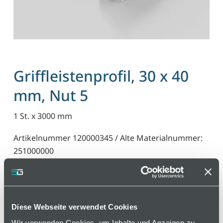
Griffleistenprofil, 30 x 40
mm, Nut 5
1 St. x 3000 mm
Artikelnummer 120000345 / Alte Materialnummer:
251000000
Griffleistenprofil für den universellen Einsatz an
Schwenktüren und Schiebetüren, Schubladen oder
ähnlichem. Das ergonomisch geformte Profil
Diese Webseite verwendet Cookies
schützt die Hand vor Verletzungen. Bei der
Wir verwenden Cookies, um Inhalte und Anzeigen zu