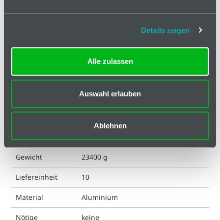
Basis
Technische Spezifikation
Details zeigen
Hinweis
Alle zulassen
Klassifizierungen
Auswahl erlauben
ESD kompatibel
ja
Eigenschaft
eloxiert
Ablehnen
Geeignet für Nut
5
Gewicht
23400 g
Liefereinheit
10
Material
Aluminium
Nötige
keine