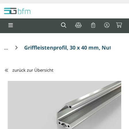
Springe zu Hauptinhalt
Springe zum Header
Springe zum F
0
0
Griffleistenprofil, 30 x 40 mm, Nut 5
zurück zur Übersicht