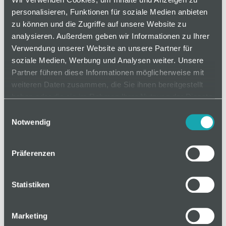
Montage an Flächenelementen wirkt das
personalisieren, Funktionen für soziale Medien anbieten
Griffleistenprofil zusätzlich stabilisierend.
zu können und die Zugriffe auf unsere Website zu
analysieren. Außerdem geben wir Informationen zu Ihrer
Varianten
Verwendung unserer Website an unsere Partner für
soziale Medien, Werbung und Analysen weiter. Unsere
Partner führen diese Informationen möglicherweise mit
weiteren Daten zusammen, die Sie ihnen bereitgestellt
auf Anfrage
haben oder die sie im Rahmen Ihrer Nutzung der Dienste
gesammelt haben.
Einwilligungsauswahl
Notwendig
Mindestbestellmenge: 1
Präferenzen
In den Warenkorb
Statistiken
Marketing