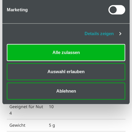
Hinweis
Marketing
Klassifizierungen
ESD kompatibel
nein
Details zeigen
Farbe
schwarz
Alle zulassen
Geeignet für Nut
5
Geeignet für Nut
6
Auswahl erlauben
2
Geeignet für Nut
8
Ablehnen
3
Geeignet für Nut
10
4
Gewicht
5 g