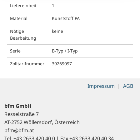
Liefereinheit
1
Material
Kunststoff PA
Nötige
keine
Bearbeitung
Serie
B-Typ / I-Typ
Zolltarifnummer
39269097
Impressum
|
AGB
bfm GmbH
Resselstraße 7
AT-2752 Wöllersdorf, Österreich
bfm@bfm.at
Tel. +43 2633 420 40 0 | Fax +43 2633 420 40 34