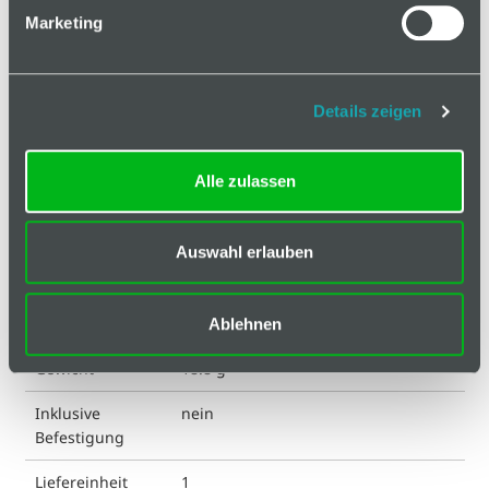
Technische Spezifikation
Marketing
Hinweis
Klassifizierungen
Details zeigen
Durchmesser
15 mm
Alle zulassen
Kugelkopf
ESD kompatibel
ja
Auswahl erlauben
Eigenschaft
verzinkt
Farbe
silberfarbig
Ablehnen
Gewicht
18.8 g
Inklusive
nein
Befestigung
Liefereinheit
1