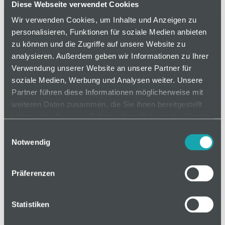
Diese Webseite verwendet Cookies
Zum direkten Anschluss von Stellfüßen mittels
Wir verwenden Cookies, um Inhalte und Anzeigen zu
Normschraube.
personalisieren, Funktionen für soziale Medien anbieten
zu können und die Zugriffe auf unsere Website zu
analysieren. Außerdem geben wir Informationen zu Ihrer
Verwendung unserer Website an unsere Partner für
auf Anfrage
soziale Medien, Werbung und Analysen weiter. Unsere
Partner führen diese Informationen möglicherweise mit
weiteren Daten zusammen, die Sie ihnen bereitgestellt
Mindestbestellmenge: 1
haben oder die sie im Rahmen Ihrer Nutzung der Dienste
gesammelt haben.
Einwilligungsauswahl
In den Warenkorb
Notwendig
Präferenzen
Statistiken
Basis