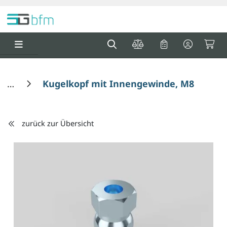
Springe zu Hauptinhalt
Springe zum Header
Springe zum F
0
0
Kugelkopf mit Innengewinde, M8 x 10 
zurück zur Übersicht