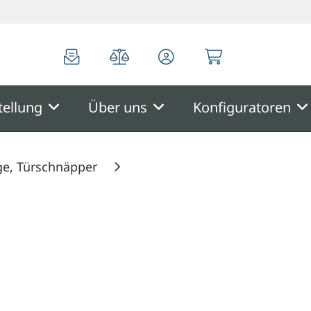
0
0
tellung
Über uns
Konfiguratoren
ge, Türschnäpper