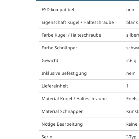
ESD kompatibel
nein
Eigenschaft Kugel / Halteschraube
blank
Farbe Kugel / Halteschraube
silber
Farbe Schnäpper
schwa
Gewicht
2.6 g
Inklusive Befestigung
nein
Liefereinheit
1
Material Kugel / Halteschraube
Edels
Material Schnäpper
Kunst
Nötige Bearbeitung
keine
Serie
I-Typ