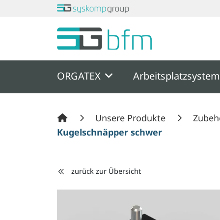
Springe zu Hauptinhalt
Springe zum Header
Springe zum F
ORGATEX
Arbeitsplatzsyste
Unsere Produkte
Zubeh
Kugelschnäpper schwer
zurück zur Übersicht