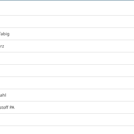
fabig
rz
tahl
stoff PA