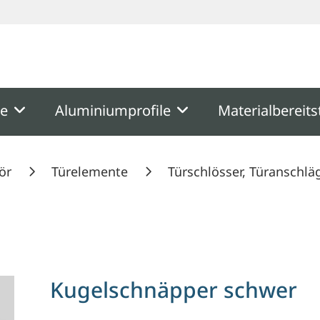
ooter
Springe zum Hauptmenu
Springe zur Suche
me
Aluminiumprofile
Materialbereits
ör
Türelemente
Türschlösser, Türanschlä
Kugelschnäpper schwer