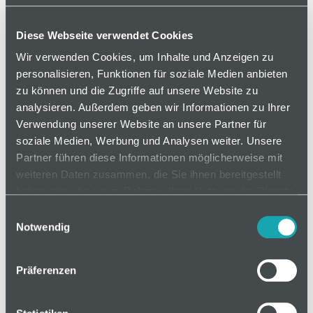
Scharnier ist aushängbar.
Diese Webseite verwendet Cookies
Wir verwenden Cookies, um Inhalte und Anzeigen zu
auf Anfrage
personalisieren, Funktionen für soziale Medien anbieten
zu können und die Zugriffe auf unsere Website zu
analysieren. Außerdem geben wir Informationen zu Ihrer
Mindestbestellmenge: 1
Verwendung unserer Website an unsere Partner für
soziale Medien, Werbung und Analysen weiter. Unsere
Partner führen diese Informationen möglicherweise mit
In den Warenkorb
weiteren Daten zusammen, die Sie ihnen bereitgestellt
haben oder die sie im Rahmen Ihrer Nutzung der Dienste
gesammelt haben.
Einwilligungsauswahl
Notwendig
Basis
Präferenzen
Technische Spezifikation