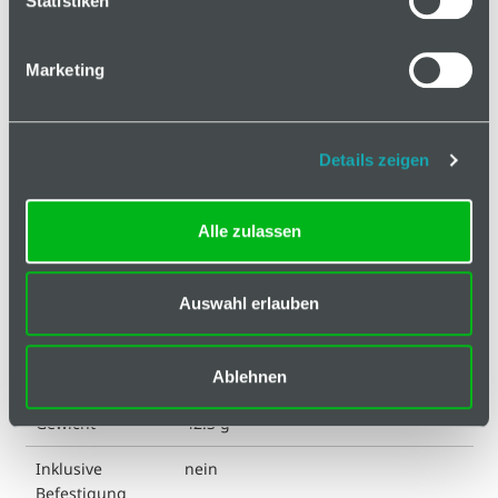
Statistiken
Hinweis
Klassifizierungen
Marketing
Aushängbar
links aushängbar
Details zeigen
ESD kompatibel
nein
Eigenschaft
glasfaserverstärkt
Alle zulassen
Eigenschaft
blank
Achse
Auswahl erlauben
Farbe
schwarz
Ablehnen
Farbe Achse
silberfarbig
Gewicht
42.3 g
Inklusive
nein
Befestigung