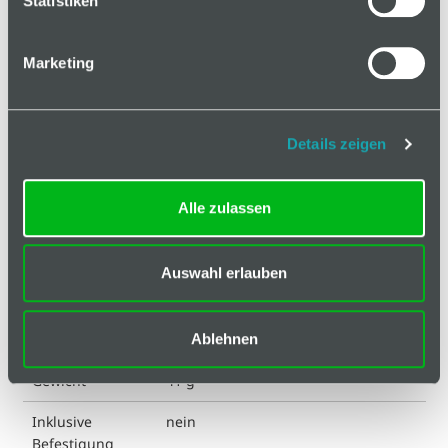
Statistiken
Hinweis
Klassifizierungen
Marketing
Aushängbar
links aushängbar
Details zeigen
ESD kompatibel
nein
Eigenschaft
glasfaserverstärkt
Alle zulassen
Eigenschaft
blank
Achse
Auswahl erlauben
Farbe
schwarz
Ablehnen
Farbe Achse
silberfarbig
Gewicht
41 g
Inklusive
nein
Befestigung