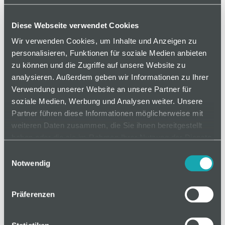
Scharnier ist aushängbar.
Diese Webseite verwendet Cookies
Wir verwenden Cookies, um Inhalte und Anzeigen zu
auf Anfrage
personalisieren, Funktionen für soziale Medien anbieten
zu können und die Zugriffe auf unsere Website zu
analysieren. Außerdem geben wir Informationen zu Ihrer
Mindestbestellmenge: 1
Verwendung unserer Website an unsere Partner für
soziale Medien, Werbung und Analysen weiter. Unsere
Partner führen diese Informationen möglicherweise mit
In den Warenkorb
weiteren Daten zusammen, die Sie ihnen bereitgestellt
haben oder die sie im Rahmen Ihrer Nutzung der Dienste
gesammelt haben.
Einwilligungsauswahl
Notwendig
Basis
Präferenzen
Technische Spezifikation