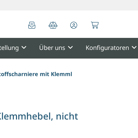
0
0
tellung
Über uns
Konfiguratoren
toffscharniere mit Klemmhebel, nicht aushängbar
Klemmhebel, nicht