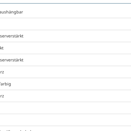
 aushängbar
serverstärkt
kt
serverstärkt
rz
farbig
rz
g