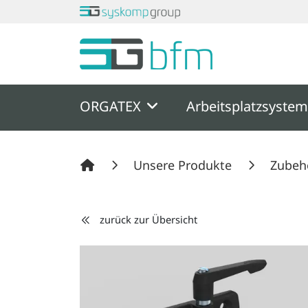
Springe zu Hauptinhalt
Springe zum Header
Springe zum F
ORGATEX
Arbeitsplatzsyste
Unsere Produkte
Zubeh
zurück zur Übersicht