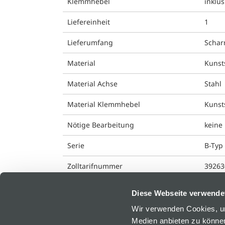
Klemmhebel
inklu
Liefereinheit
1
Lieferumfang
Schar
Material
Kunst
Material Achse
Stahl
Material Klemmhebel
Kunst
Nötige Bearbeitung
keine
Serie
B-Typ 
Zolltarifnummer
39263
Diese Webseite verwende
Wir verwenden Cookies, um
Medien anbieten zu können