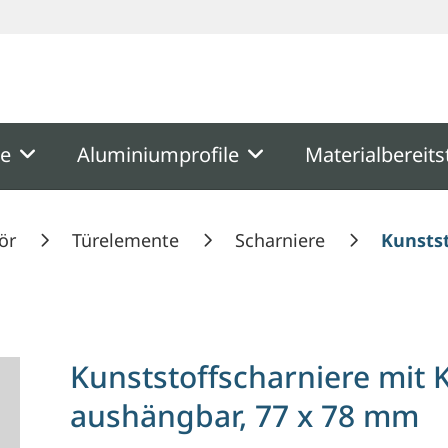
ooter
Springe zum Hauptmenu
Springe zur Suche
me
Aluminiumprofile
Materialbereits
ör
Türelemente
Scharniere
Kunsts
Kunststoffscharniere mit 
aushängbar, 77 x 78 mm