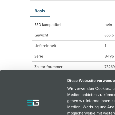
Basis
ESD kompatibel
nein
Gewicht
866.6
Liefereinheit
1
Serie
B-Typ 
Zolltarifnummer
73269
Diese Webseite verwende
Wir verwenden Cookies, um
Medien anbieten zu können
bfm GmbH
geben wir Informationen z
Medien, Werbung und Analy
Resselstraße 7
möglicherweise mit weiter
AT-2752 Wöllersdorf, Österreich