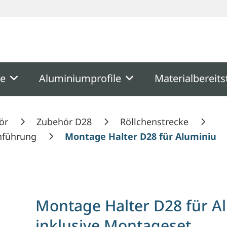
ooter
Springe zum Hauptmenu
Springe zur Suche
me
Aluminiumprofile
Materialbereits
ör
Zubehör D28
Röllchenstrecke
enführung
Montage Halter D28 für Aluminium R
Montage Halter D28 für Al
inklusive Montageset