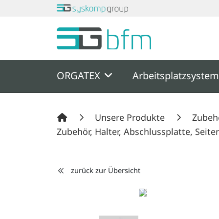
Springe zu Hauptinhalt
Springe zum Header
Springe zum F
ORGATEX
Arbeitsplatzsyste
Unsere Produkte
Zubeh
Zubehör, Halter, Abschlussplatte, Seit
zurück zur Übersicht