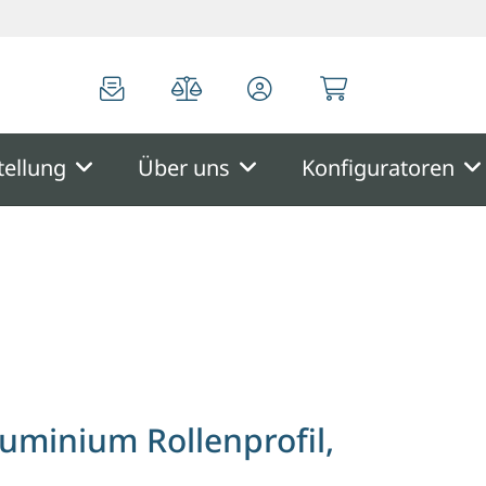
0
0
tellung
Über uns
Konfiguratoren
ollenprofil, inklusive Montageset
uminium Rollenprofil,