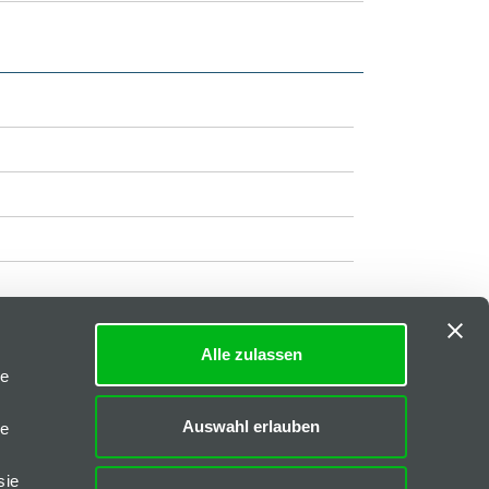
Alle zulassen
Impressum
|
AGB
le
Downloads
Auswahl erlauben
le
FAQs
sie