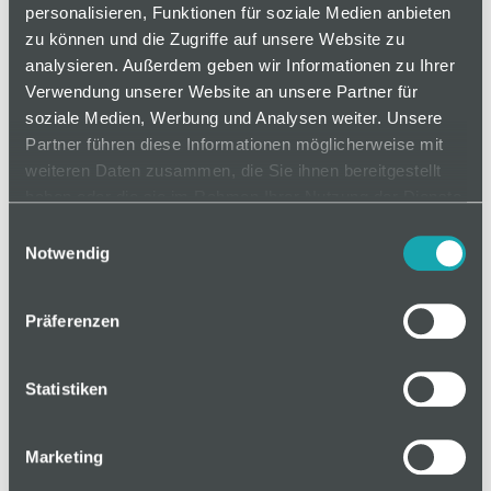
zum Einsatz in der Verbindungstechnik.
personalisieren, Funktionen für soziale Medien anbieten
zu können und die Zugriffe auf unsere Website zu
analysieren. Außerdem geben wir Informationen zu Ihrer
Verwendung unserer Website an unsere Partner für
auf Anfrage
soziale Medien, Werbung und Analysen weiter. Unsere
Partner führen diese Informationen möglicherweise mit
weiteren Daten zusammen, die Sie ihnen bereitgestellt
Mindestbestellmenge: 1
haben oder die sie im Rahmen Ihrer Nutzung der Dienste
gesammelt haben.
Einwilligungsauswahl
Notwendig
In den Warenkorb
Präferenzen
Statistiken
Basis
Marketing
Technische Spezifikation