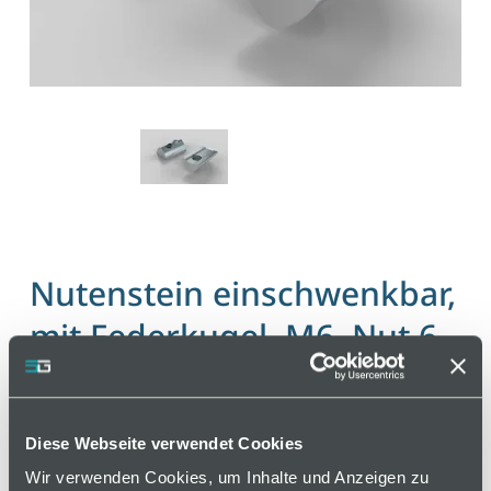
Nutenstein einschwenkbar,
mit Federkugel, M6, Nut 6
Artikelnummer 120000582 / Alte Materialnummer:
262200105
Diese Webseite verwendet Cookies
Nutensteine für die Befestigung von Bauteilen und
Wir verwenden Cookies, um Inhalte und Anzeigen zu