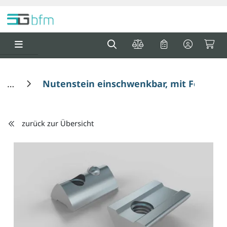
Springe zu Hauptinhalt
Springe zum Header
Springe zum F
0
0
Nutenstein einschwenkbar, mit Federkug
zurück zur Übersicht