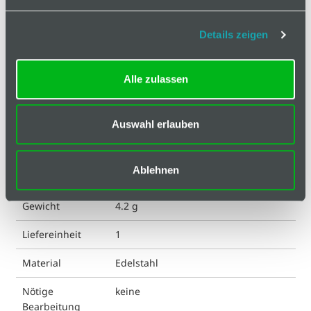
Klassifizierungen
Details zeigen
Arretierung in
mit Federkugel
der Nut
Alle zulassen
ESD kompatibel
nein
Eigenschaft
blank
Auswahl erlauben
Farbe
silberfarbig
Ablehnen
Geeignet für Nut
6
Gewicht
4.2 g
Liefereinheit
1
Material
Edelstahl
Nötige
keine
Bearbeitung