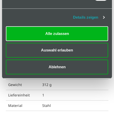
Basis
Details zeigen
Technische Spezifikation
Klassifizierungen
Alle zulassen
ESD kompatibel
nein
Auswahl erlauben
Eigenschaft
blank
Farbe
silberfarbig
Ablehnen
Geeignet für Nut
5
Gewicht
312 g
Liefereinheit
1
Material
Stahl