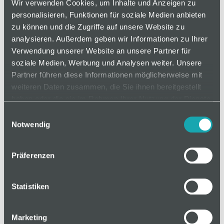
Wir verwenden Cookies, um Inhalte und Anzeigen zu
Nutensteine für die Befestigung von Bauteilen und
personalisieren, Funktionen für soziale Medien anbieten
zum Einsatz in der Verbindungstechnik.
zu können und die Zugriffe auf unsere Website zu
analysieren. Außerdem geben wir Informationen zu Ihrer
Varianten
Verwendung unserer Website an unsere Partner für
soziale Medien, Werbung und Analysen weiter. Unsere
Partner führen diese Informationen möglicherweise mit
weiteren Daten zusammen, die Sie ihnen bereitgestellt
auf Anfrage
haben oder die sie im Rahmen Ihrer Nutzung der Dienste
gesammelt haben.
Einwilligungsauswahl
Notwendig
Mindestbestellmenge: 1
Präferenzen
In den Warenkorb
Statistiken
Marketing