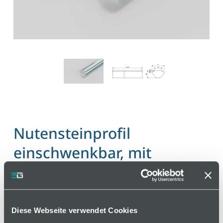
Nutensteinprofil
einschwenkbar, mit
Führungssteg, Nut 5
Artikelnummer 120000432 / Alte Materialnummer:
252200137
Diese Webseite verwendet Cookies