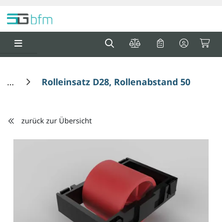
Springe zu Hauptinhalt
Springe zum Header
Springe zum F
0
0
Rolleinsatz D28, Rollenabstand 50 / Teil
zurück zur Übersicht