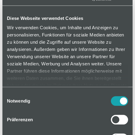
Artikelnummer 110000594 / Alte Materialnummer:
801151
Diese Webseite verwendet Cookies
Wir verwenden Cookies, um Inhalte und Anzeigen zu
Vormontiertes Rollenelement. Leichtlaufende
personalisieren, Funktionen für soziale Medien anbieten
Rollen für universellen Einsatz. Verschiedene
zu können und die Zugriffe auf unsere Website zu
Farben ermöglichen die Markierung von
analysieren. Außerdem geben wir Informationen zu Ihrer
Füllständen.
Verwendung unserer Website an unsere Partner für
soziale Medien, Werbung und Analysen weiter. Unsere
Partner führen diese Informationen möglicherweise mit
weiteren Daten zusammen, die Sie ihnen bereitgestellt
auf Anfrage
haben oder die sie im Rahmen Ihrer Nutzung der Dienste
gesammelt haben.
Einwilligungsauswahl
Notwendig
Mindestbestellmenge: 1
Präferenzen
In den Warenkorb