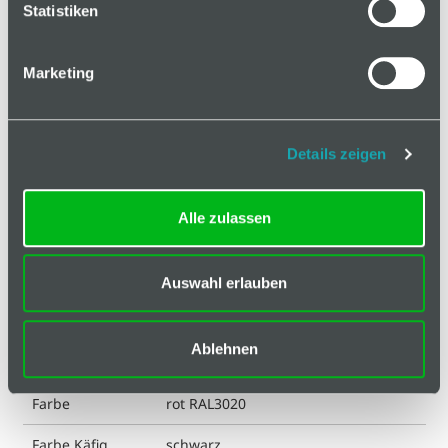
Statistiken
Marketing
Basis
Technische Spezifikation
Details zeigen
ESD kompatibel
nein
Alle zulassen
Eigenschaft
glaskugelverstärkt
Eigenschaft
verzinkt
Auswahl erlauben
Achse
Eigenschaft
glasfaserverstärkt
Ablehnen
Käfig
Farbe
rot RAL3020
Farbe Käfig
schwarz