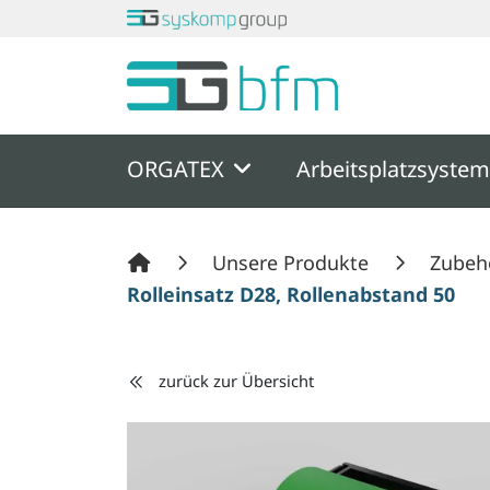
Springe zu Hauptinhalt
Springe zum Header
Springe zum F
ORGATEX
Arbeitsplatzsyste
Unsere Produkte
Zubeh
Rolleinsatz D28, Rollenabstand 50 / 
zurück zur Übersicht