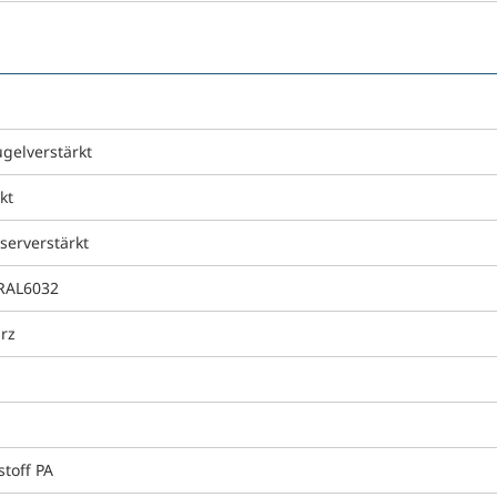
ugelverstärkt
kt
serverstärkt
RAL6032
rz
g
stoff PA