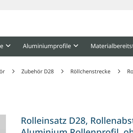
ooter
Springe zum Hauptmenu
Springe zur Suche
me
Aluminiumprofile
Materialbereits
ör
Zubehör D28
Röllchenstrecke
Ro
Teilung 50 für Aluminium Rollenprofil, ohne Spurkr
Rolleinsatz D28, Rollenabs
Aluminium Rollenprofil, o