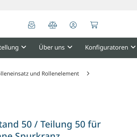
0
0
tellung
Über uns
Konfiguratoren
lleneinsatz und Rollenelement
anz
tand 50 / Teilung 50 für
hne Spurkranz