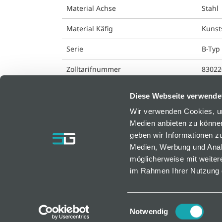
Material Achse
Stahl
Material Käfig
Kunst
Serie
B-Typ 
Zolltarifnummer
83022
Diese Webseite verwende
Wir verwenden Cookies, um
Medien anbieten zu können
bfm GmbH
geben wir Informationen z
Medien, Werbung und Analy
Resselstraße 7
möglicherweise mit weiter
AT-2752 Wöllersdorf, Österreich
im Rahmen Ihrer Nutzung 
bfm@bfm.at
Tel. +43 2633 420 40 0 | Fax +43 2633 420 40
Einwilligungsauswahl
Notwendig