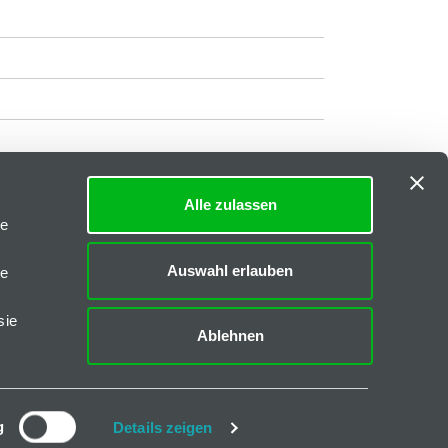
Alle zulassen
Impressum
|
AGB
le
Downloads
Auswahl erlauben
le
FAQs
sie
Ablehnen
CAD-Daten
Katalog I-40
Katalog B-45
g
Details zeigen