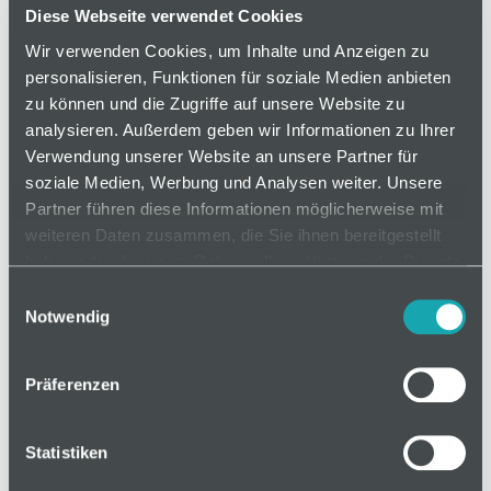
Hoch belastbare Förderrollen für Rollenschiene,
Diese Webseite verwendet Cookies
geeignet für den Einsatz in gleichmäßig
Wir verwenden Cookies, um Inhalte und Anzeigen zu
verlaufenden Förderstrecken durch geringen
personalisieren, Funktionen für soziale Medien anbieten
Rollenabstand. Schnell austauschbar.
zu können und die Zugriffe auf unsere Website zu
analysieren. Außerdem geben wir Informationen zu Ihrer
Verwendung unserer Website an unsere Partner für
soziale Medien, Werbung und Analysen weiter. Unsere
auf Anfrage
Partner führen diese Informationen möglicherweise mit
weiteren Daten zusammen, die Sie ihnen bereitgestellt
haben oder die sie im Rahmen Ihrer Nutzung der Dienste
Mindestbestellmenge: 1
gesammelt haben.
Einwilligungsauswahl
Notwendig
In den Warenkorb
Präferenzen
Statistiken