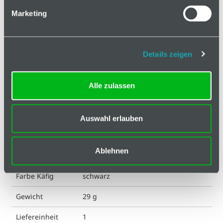
Basis
Marketing
Technische Spezifikation
ESD kompatibel
nein
Details zeigen
Eigenschaft
glaskugelverstärkt
Alle zulassen
Eigenschaft
verzinkt
Achse
Auswahl erlauben
Eigenschaft
glasfaserverstärkt
Käfig
Ablehnen
Farbe
rot RAL3020
Farbe Käfig
schwarz
Gewicht
29 g
Liefereinheit
1