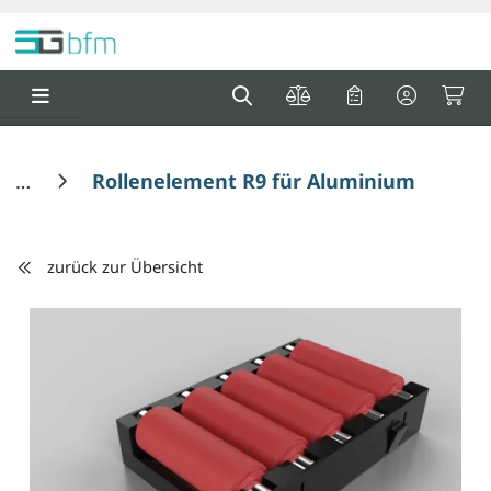
Springe zu Hauptinhalt
Springe zum Header
Springe zum F
0
0
Rollenelement R9 für Aluminium Rollenp
zurück zur Übersicht