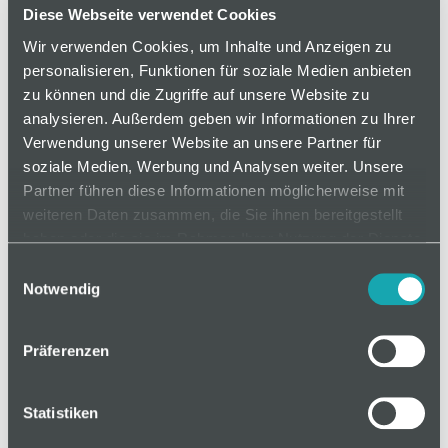
Hoch belastbare Förderrollen für Rollenschiene,
Diese Webseite verwendet Cookies
geeignet für den Einsatz in gleichmäßig
Wir verwenden Cookies, um Inhalte und Anzeigen zu
verlaufenden Förderstrecken durch geringen
personalisieren, Funktionen für soziale Medien anbieten
Rollenabstand. Schnell austauschbar.
zu können und die Zugriffe auf unsere Website zu
analysieren. Außerdem geben wir Informationen zu Ihrer
Verwendung unserer Website an unsere Partner für
soziale Medien, Werbung und Analysen weiter. Unsere
auf Anfrage
Partner führen diese Informationen möglicherweise mit
weiteren Daten zusammen, die Sie ihnen bereitgestellt
haben oder die sie im Rahmen Ihrer Nutzung der Dienste
Mindestbestellmenge: 1
gesammelt haben.
Einwilligungsauswahl
Notwendig
In den Warenkorb
Präferenzen
Statistiken