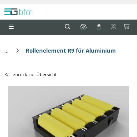
Springe zu Hauptinhalt
Springe zum Header
Springe zum F
0
0
Rollenelement R9 für Aluminium Rollenp
zurück zur Übersicht