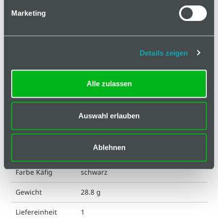
Basis
Marketing
Technische Spezifikation
ESD kompatibel
nein
Details zeigen
Eigenschaft
glaskugelverstärkt
Alle zulassen
Eigenschaft
verzinkt
Achse
Auswahl erlauben
Eigenschaft
glasfaserverstärkt
Käfig
Ablehnen
Farbe
gelb RAL1003
Farbe Käfig
schwarz
Gewicht
28.8 g
Liefereinheit
1