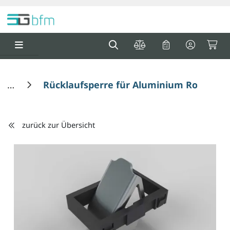
Springe zu Hauptinhalt
Springe zum Header
Springe zum F
0
0
Rücklaufsperre für Aluminium Rollenprof
zurück zur Übersicht