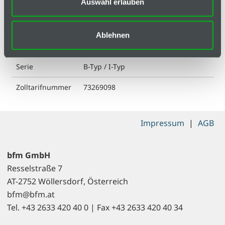
Auswahl erlauben
ESD kompatibel
nein
Gewicht
41.8 g
Ablehnen
Liefereinheit
1
Serie
B-Typ / I-Typ
Zolltarifnummer
73269098
Impressum
|
AGB
bfm GmbH
Resselstraße 7
AT-2752 Wöllersdorf, Österreich
bfm@bfm.at
Tel. +43 2633 420 40 0 | Fax +43 2633 420 40 34