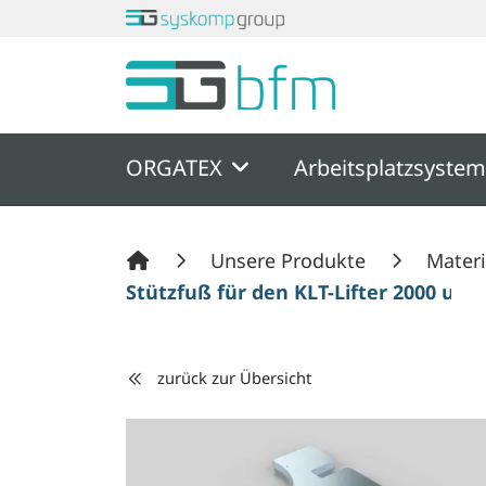
Springe zu Hauptinhalt
Springe zum Header
Springe zum F
ORGATEX
Arbeitsplatzsyste
Unsere Produkte
Materi
Stützfuß für den KLT-Lifter 2000 und
zurück zur Übersicht