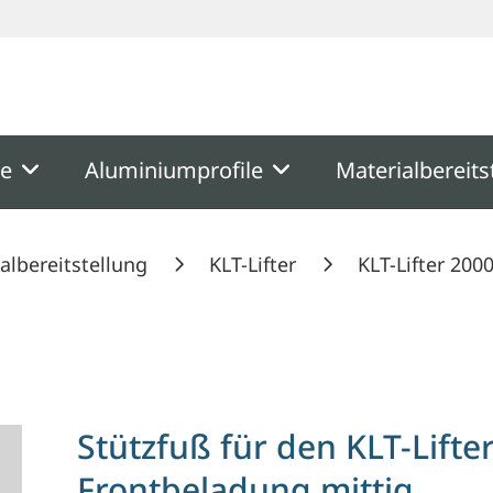
ooter
Springe zum Hauptmenu
Springe zur Suche
me
Aluminiumprofile
Materialbereits
albereitstellung
KLT-Lifter
KLT-Lifter 200
 2300, Frontbeladung mittig
Stützfuß für den KLT-Lifte
Frontbeladung mittig