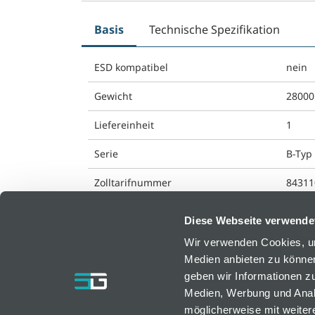
Basis
Technische Spezifikation
ESD kompatibel
nein
Gewicht
28000
Liefereinheit
1
Serie
B-Typ 
Zolltarifnummer
84311
Diese Webseite verwende
Wir verwenden Cookies, um
Medien anbieten zu können
bfm GmbH
geben wir Informationen z
Medien, Werbung und Analy
Resselstraße 7
möglicherweise mit weiter
AT-2752 Wöllersdorf, Österreich