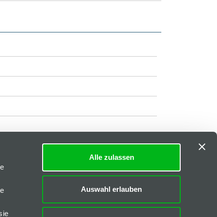
Alle zulassen
Impressum
|
AGB
le
Downloads
Auswahl erlauben
le
FAQs
sie