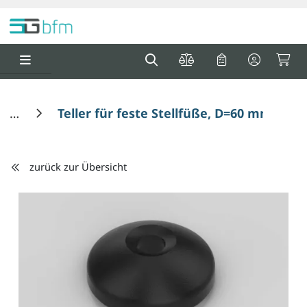
Springe zu Hauptinhalt
Springe zum Header
Springe zum F
0
0
Teller für feste Stellfüße, D=60 mm
zurück zur Übersicht